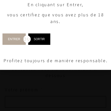
Contacter
En cliquant sur Entrer,
vous certifiez que vous avez plus de 18
ans.
OU
ENTRER
SORTIR
Une demande d’information…Passer une
commande…Visiter notre maison…Réserver
une expérience…
Profitez toujours de manière responsable.
Contactez-nous via le formulaire ci-
dessous
Votre prénom