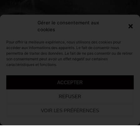
Tradition
Notre maison
Rosé
Dépots
Cuvée des 2 Georges
Expériences
Gérer le consentement aux
Cuvée Améthéo
cookies
Cuvée des
Profondeurs
Pour offrir la meilleure expérience, nous utilisons des cookies pour
accéder aux informations des appareils. Le fait de consentir nous
MENTIONS
NOTRE CAVE
permettra de traiter des données. Le fait de ne pas consentir ou de retirer
LÉGALES
son consentement peut avoir un effet négatif sur certaines
1 rue des Grès Reuil
caractéristiques et fonctions.
Contact
51480 Coeur-de-la-
Mentions légales
Vallée
RGPD
ACCEPTER
03 26 51 44 08
CGV
06 73 26 53 57
REFUSER
SIÈGE SOCIAL
VOIR LES PRÉFÉRENCES
4 Place Godart Reuil
51480 Coeur-de-la-
Vallée