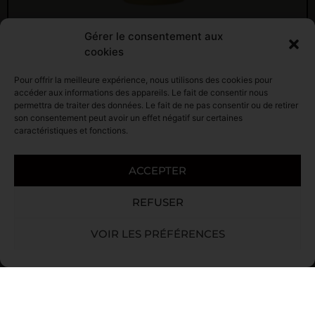
Gérer le consentement aux
cookies
Profondeur Millésime
Pour offrir la meilleure expérience, nous utilisons des cookies pour
accéder aux informations des appareils. Le fait de consentir nous
2020
permettra de traiter des données. Le fait de ne pas consentir ou de retirer
son consentement peut avoir un effet négatif sur certaines
caractéristiques et fonctions.
28.40
€
ACCEPTER
COMMANDER
REFUSER
VOIR LES PRÉFÉRENCES