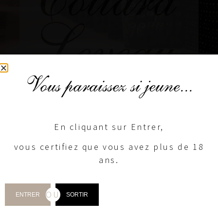
Vous paraissez si jeune...
En cliquant sur Entrer,
vous certifiez que vous avez plus de 18
ans.
MERCI
Pour Votre Commande
OU
ENTRER
SORTIR