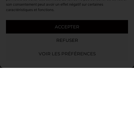
son consentement peut avoir un effet négatif sur certaines
caractéristiques et fonctions.
Rosé
ACCEPTER
REFUSER
20.50
€
VOIR LES PRÉFÉRENCES
COMMANDER