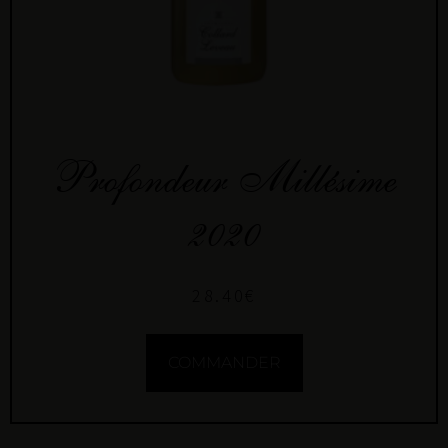
Profondeur Millésime
2020
28.40
€
COMMANDER