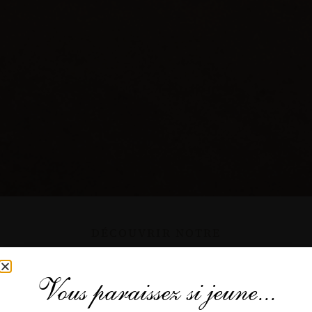
DÉCOUVRIR NOTRE
Améthéo Millésime 2021
Vous paraissez si jeune...