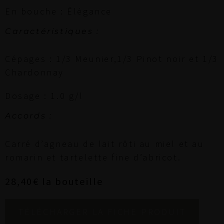
En bouche : Élégance
Caractéristiques :
Cépages : 1/3 Meunier,1/3 Pinot noir et 1/3
Chardonnay
Dosage : 1.0 g/l
Accords :
Carré d’agneau de lait rôti au miel et au
romarin et tartelette fine d’abricot.
28,40€ la bouteille
TÉLÉCHARGER LA FICHE PRODUIT