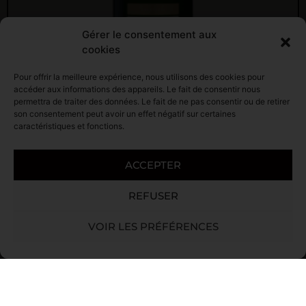
Gérer le consentement aux
cookies
Pour offrir la meilleure expérience, nous utilisons des cookies pour
accéder aux informations des appareils. Le fait de consentir nous
permettra de traiter des données. Le fait de ne pas consentir ou de retirer
son consentement peut avoir un effet négatif sur certaines
caractéristiques et fonctions.
Améthéo millésime 2021
ACCEPTER
23.00
€
REFUSER
VOIR LES PRÉFÉRENCES
COMMANDER